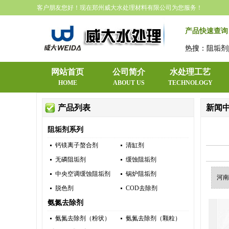
客户朋友您好！现在郑州威大水处理材料有限公司为您服务！
产品快速查询
热搜：阻垢剂|
网站首页
公司简介
水处理工艺
HOME
ABOUT US
TECHNOLOGY
产品列表
新闻
阻垢剂系列
钙镁离子螯合剂
清缸剂
无磷阻垢剂
缓蚀阻垢剂
中央空调缓蚀阻垢剂
锅炉阻垢剂
河南
脱色剂
COD去除剂
氨氮去除剂
氨氮去除剂（粉状）
氨氮去除剂（颗粒）